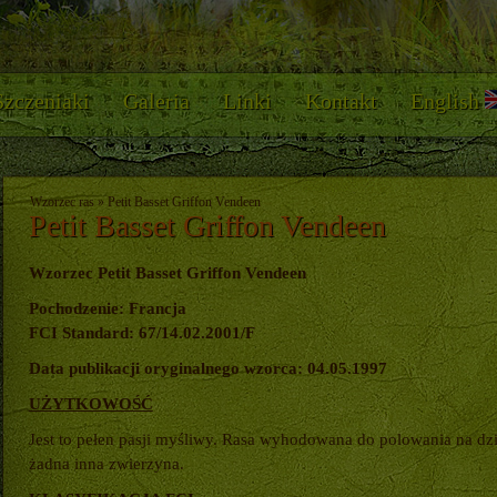
Szczeniaki
Galeria
Linki
Kontakt
English
Wzorzec ras
»
Petit Basset Griffon Vendeen
Petit Basset Griffon Vendeen
Wzorzec Petit Basset Griffon Vendeen
Pochodzenie: Francja
FCI Standard: 67/14.02.2001/F
Data publikacji oryginalnego wzorca: 04.05.1997
UŻYTKOWOŚĆ
Jest to pełen pasji myśliwy. Rasa wyhodowana do polowania na dziki
żadna inna zwierzyna.