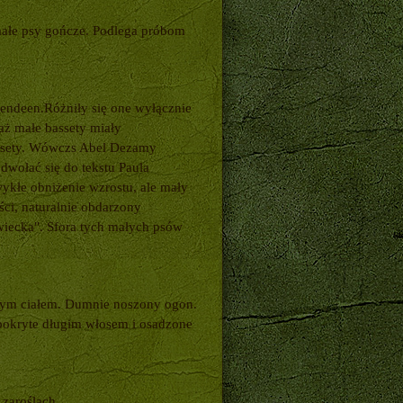
małe psy gończe. Podlega próbom
endeen.Różniły się one wyłącznie
aż małe bassety miały
assety. Wówczs Abel Dezamy
dwołać się do tekstu Paula
wykłe obniżenie wzrostu, ale mały
ci, naturalnie obdarzony
wiecka". Sfora tych małych psów
onym ciałem. Dumnie noszony ogon.
 pokryte długim włosem i osadzone
zaroślach.