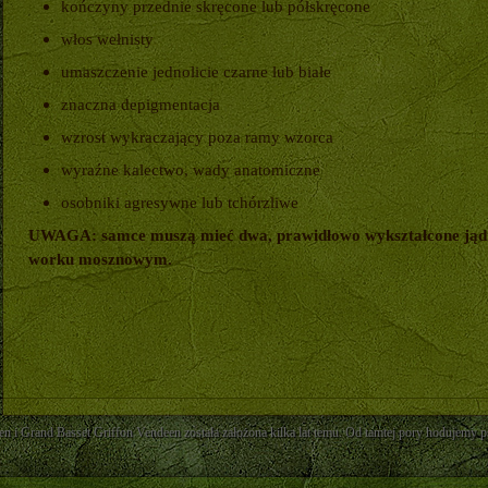
kończyny przednie skręcone lub półskręcone
włos wełnisty
umaszczenie jednolicie czarne lub białe
znaczna depigmentacja
wzrost wykraczający poza ramy wzorca
wyraźne kalectwo, wady anatomiczne
osobniki agresywne lub tchórzliwe
UWAGA: samce muszą mieć dwa, prawidłowo wykształcone jądr
worku mosznowym.
n i Grand Basset Griffon Vendeen została założona kilka lat temu. Od tamtej pory hodujemy psy