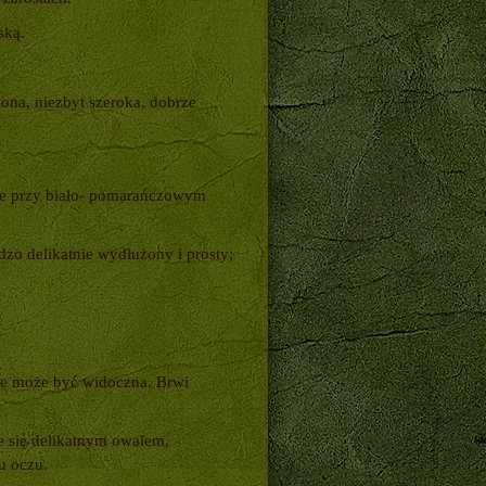
ską.
ona, niezbyt szeroka, dobrze
nie przy biało- pomarańczowym
dzo delikatnie wydłużony i prosty;
ie może być widoczna. Brwi
e się delikatnym owalem,
u oczu.