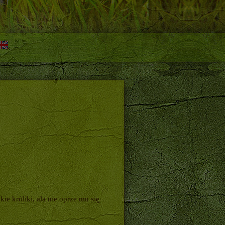
e króliki, ala nie oprze mu się