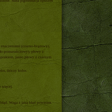
olidne. Silna pigmentacja opuszek
i znaczeniami (czarno-brązowy),
iało-pomarańczowy), płowy z
zaprakiem, jasno płowy z czarnym
lor, dziczy kolor.
 więcej.
łąd. Waga z jaką błąd powinien