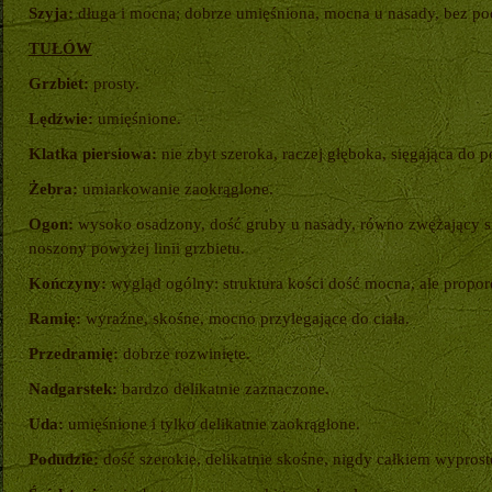
Szyja:
długa i mocna; dobrze umięśniona, mocna u nasady, bez po
TUŁÓW
Grzbiet:
prosty.
Lędźwie:
umięśnione.
Klatka piersiowa:
nie zbyt szeroka, raczej głęboka, sięgająca do 
Żebra:
umiarkowanie zaokrąglone.
Ogon:
wysoko osadzony, dość gruby u nasady, równo zwężający się
noszony powyżej linii grzbietu.
Kończyny:
wygląd ogólny: struktura kości dość mocna, ale propor
Ramię:
wyraźne, skośne, mocno przylegające do ciała.
Przedramię:
dobrze rozwinięte.
Nadgarstek:
bardzo delikatnie zaznaczone.
Uda:
umięśnione i tylko delikatnie zaokrąglone.
Podudzie:
dość szerokie, delikatnie skośne, nigdy całkiem wypros