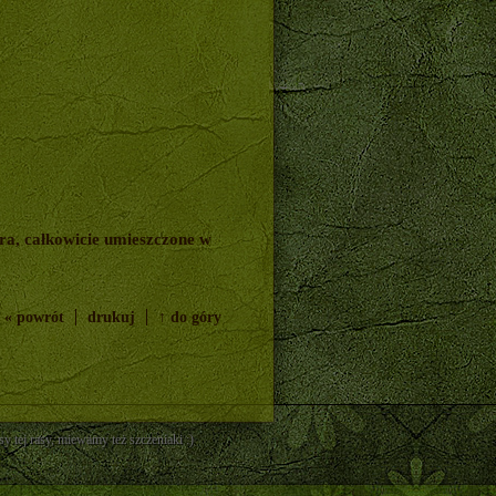
a, całkowicie umieszczone w
« powrót
drukuj
↑ do góry
 tej rasy, miewamy też szczeniaki :)