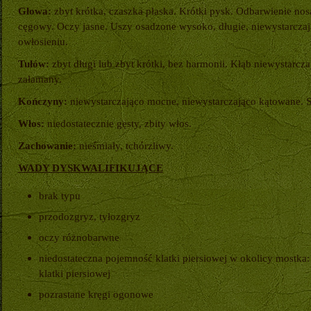
Głowa:
zbyt krótka, czaszka płaska. Krótki pysk. Odbarwienie nos
cęgowy. Oczy jasne. Uszy osadzone wysoko, długie, niewystarczaj
owłosieniu.
Tułów:
zbyt długi lub zbyt krótki, bez harmonii. Kłąb niewystarcz
załamany.
Kończyny:
niewystarczająco mocne, niewystarczająco kątowane. S
Włos:
niedostatecznie gęsty, zbity włos.
Zachowanie:
nieśmiały, tchórzliwy.
WADY DYSKWALIFIKUJĄCE
brak typu
przodozgryz, tyłozgryz
oczy różnobarwne
niedostateczna pojemność klatki piersiowej w okolicy mostka: 
klatki piersiowej
pozrastane kręgi ogonowe