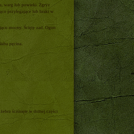
a, warg lub powieki. Zgryz
ąco przylegające lub braki w
ająco mocny. Ścięty zad. Ogon
łaba pęcina.
żebra ściśnięte w dolnej części