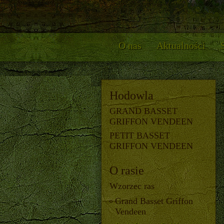
O nas
Aktualności
Hodowla
GRAND BASSET
GRIFFON VENDEEN
PETIT BASSET
GRIFFON VENDEEN
O rasie
Wzorzec ras
Grand Basset Griffon
Vendeen