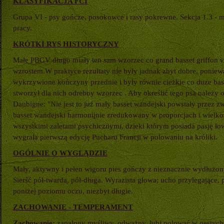
KLASYFIKACJA FCI
Grupa VI - psy gończe, posokowce i rasy pokrewne. Sekcja 1.3 - 
pracy.
KRÓTKI RYS HISTORYCZNY
Małe PBGV długo miały ten sam wzorzec co grand basset griffon v
wzrostem.W praktyce rezultaty nie były jadnak zbyt dobre, poniew
wykrzywione kończyny przednie i były równie cieżkie co duze b
stworzył dla nich odrebny wzorzec . Aby określić tego psa należy o
Daubigne: "Nie jest to już mały basset wandejski powstały przez z
basset wandejski harmonijnie zredukowany w proporcjach i wielkoś
wszystkimi zaletami psychicznymi, dzieki którym posiada pasję ło
wygrała pierwszą edycję Pucharu Francji w polowaniu na króliki.
OGÓLNIE O WYGLĄDZIE
Mały, aktywny i pełen wigoru pies gończy z nieznacznie wydłuż
Sierść pół-twarda, pół-długa. Wyrazista głowa; ucho przylegające,
poniżej poziomu oczu, niezbyt długie.
ZACHOWANIE - TEMPERAMENT
Zachowanie:
zapalony myśliwy, odważny, lubi polować w gęstych 