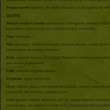
Temperament:
łagodny, ale chętny do pracy i z dużą pasją myśliw
GŁOWA
Mózgoczaszka/Czaszka:
nieznacznie zaokrąglona, niezbyt wydłuż
wyrzeźbiona pod oczami, guz potyliczny dość rozwinięty.
Stop:
wyrazisty.
Nos:
wystający, dobrze rozwinięty; nozdrza otwarte, czarny; jedy
umaszczeniu dozwolony brązowy.
Pysk:
znacznie krótszy niż u Grand Basset'ów, niemniej jednak bar
przy końcu kwadratowy.
Fafle:
pokryte obfitymi wąsami.
Uzębienie:
zgryz nożycowy.
Oczy:
całkiem duże, o inteligentnym wyrazie, ciemne; spojówka n
krzaczaste, nie powinny zasłaniać oczu.
Uszy:
giętkie, wąskie, delikatne, pokryte długim włosem i kończąc
przylegające, nie sięgające czubka nosa. Osadzone poniżej poziom