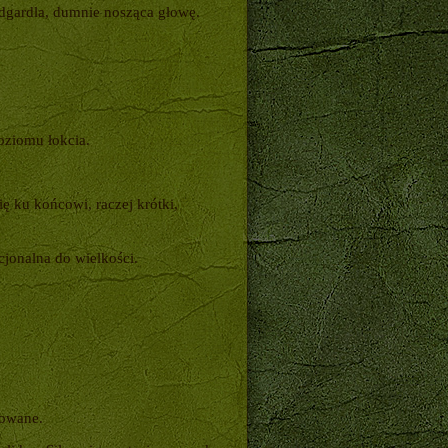
dgardla, dumnie nosząca głowę.
poziomu łokcia.
 ku końcowi, raczej krótki,
cjonalna do wielkości.
towane.