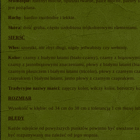
Śródstopie:
niezbyt mocne, opuszki twarde, palce mocne, pazury s
jest pożądana.
Ruchy:
bardzo swobodne i lekkie.
Skóra:
dość gruba, często ozdobiona trójkolorowymi elementami.
SIERŚĆ
Włos:
szorstki, nie zbyt długi, nigdy jedwabisty czy wełnisty.
Kolor:
czarny z białymi łatami (biało-czarny), czarny z brązowym
czarny z jasnobrązowymi znaczeniami, płowy z białymi łatami (b
czarnym płaszczem i białymi łatami (tricolor), płowy z czarnym c
czaprakiem i białymi łatami, jasno płowy z czarnym czaprakiem.
Tradycyjne nazwy maści:
zajęczy kolor, wilczy kolor, borsuczy ko
ROZMIAR
Wysokość w kłębie: od 34 cm do 38 cm z tolerancją 1 cm mniej lub
BŁĘDY
Każde odejście od powyższych punktów powinno być uważane za b
być rozpatrywany ma zależeć od jego stopnia.